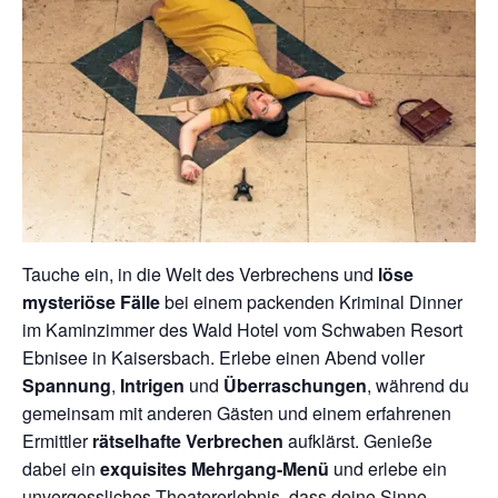
Tauche ein, in die Welt des Verbrechens und
löse
mysteriöse Fälle
bei einem packenden Kriminal Dinner
im Kaminzimmer des Wald Hotel vom Schwaben Resort
Ebnisee in Kaisersbach. Erlebe einen Abend voller
Spannung
,
Intrigen
und
Überraschungen
, während du
gemeinsam mit anderen Gästen und einem erfahrenen
Ermittler
rätselhafte Verbrechen
aufklärst. Genieße
dabei ein
exquisites Mehrgang-Menü
und erlebe ein
unvergessliches Theatererlebnis, dass deine Sinne