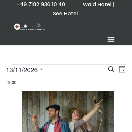
+49 7182 936 10 40
Wald Hotel
|
See Hotel
Veranstaltungen
Veran
Ve
13/11/2026
Suche
Tag
An
Suche
für
Datum
Na
und
19:00
November
wählen.
Ansich
13,
Naviga
2026