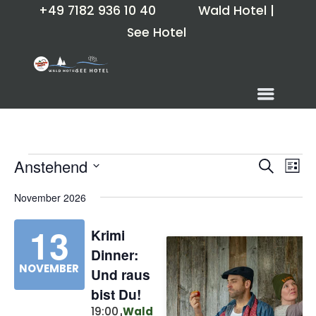
+49 7182 936 10 40
Wald Hotel
|
See Hotel
Veranstaltungen
Veran
Ve
Anstehend
Suche
Liste
An
Suche
Datum
Na
und
November 2026
wählen.
Ansich
13
Krimi
Naviga
Dinner:
NOVEMBER
Und raus
bist Du!
19:00
Wald